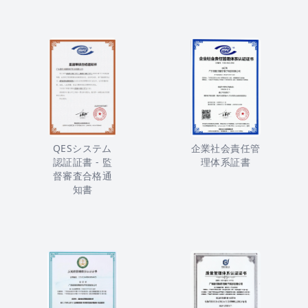
QESシステム
企業社会責任管
認証証書 - 監
理体系証書
督審査合格通
知書