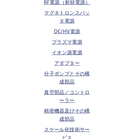
RF電源（射頻電源）
マグネトロンスパッ
タ電源
DC/HV電源
プラズマ電源
イオン源電源
アダプター
分子ポンプとその構
成部品
真空部品／コントロ
ーラー
精密機器及びその構
成部品
スケール化技術サー
ビス