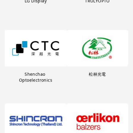
LG Display
TRULYOPTO
Shenchao 
松林光電
Optoelectronics