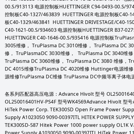
00.S/913113 电源控制板HUETTINGER C94-0493-00.S/
控制板C40-1327/463839  HUETTINGER 电源控制板C40-14
板C40-1329/463841  HUETTINGER DRIVESTAGE/C40-1
C40-1621-00.S/934603 电源控制板HUETTINGER B37-02
HUETTINGER C40-1646-00.S/935416 电源控制板TruPlas
3005维修， TruPlasma DC 3010维修， TruPlasma DC 3
修， TruPlasmaDC 3030维修，  TruPlasma DC 3040维修
TruPlasma DC 3060维修， TruPlasma DC 3080 维修，Tru
DC 4015维修TruPlasma DC 4020维修 Huttinger电
源维修TruPlasma DC维修 TruPlasma DC中频等离子体
各系列匹配器高压电源：Advance Hivolt 型号 OL250016401 
OL250016401HV-PS4F 型号WK4569Advance Hivolt 型号Ad
HiTek Power Corp. TEK300SD Open Frame Power Supply
Supply A1023050 9090-00397ITL HITEK POWER SUPPLY
TEK300SD-587 Hitek Power 1000 power supply OL1K Va
Power Supply A1030050 9090-00397ITL HiTek Power 11