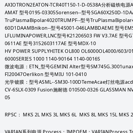
AXIOTRON2EATON-TCR40T150-1-D-0538A分析磁铁电源AR
AMAT 型号0195-03305Sorensen--型号SGA60X250D-1D
TruPlasmaBipolar4020TRUMPF--型号TruPlasmaBipolar
60D1DAAMBnikon--型号4S001-046LAMBDAEMI 型号EMS 5
LFLUMINAPOWER,LNC型号K21206503 FW V3.7AE 型号GT
0611AE 型号3152603117AE 型号MDX-10
HV POWER SUPPLYHITEK OL800 OL6000OL4000/603/01 0
6000SERIES 1000 1140-90164 1140-0016S
微波电源：ETN_型号GEMINI Alter型号SM745G.3001unax
FI20047Oerlikon 型号MIU 101-0410
光学镀膜：型号ASML--SM30-100DTemeAcae灯丝电源acdc--J
CV-6SLX-0309 Fusion施耐德 010500-0326 GLASSMAN 
05
RPSC： MKS 2L MKS 3L MKS 6L  MKS 8L MKS 15L MKS 2
VARIAN系列电源 Process：IMPOEM：VARIANProcess To