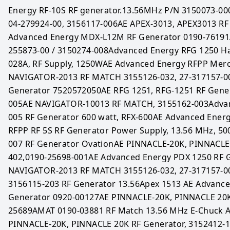
Energy RF-10S RF generator.13.56MHz P/N 3150073-000
04-279924-00, 3156117-006AE APEX-3013, APEX3013 RF 
Advanced Energy MDX-L12M RF Generator 0190-76191
255873-00 / 3150274-008Advanced Energy RFG 1250 Ha
028A, RF Supply, 1250WAE Advanced Energy RFPP Merc
NAVIGATOR-2013 RF MATCH 3155126-032, 27-317157-00
Generator 7520572050AE RFG 1251, RFG-1251 RF Gener
005AE NAVIGATOR-10013 RF MATCH, 3155162-003Advan
005 RF Generator 600 watt, RFX-600AE Advanced Energ
RFPP RF 5S RF Generator Power Supply, 13.56 MHz, 5
007 RF Generator OvationAE PINNACLE-20K, PINNACLE 
402,0190-25698-001AE Advanced Energy PDX 1250 RF 
NAVIGATOR-2013 RF MATCH 3155126-032, 27-317157-00
3156115-203 RF Generator 13.56Apex 1513 AE Advance
Generator 0920-00127AE PINNACLE-20K, PINNACLE 20K 
25689AMAT 0190-03881 RF Match 13.56 MHz E-Chuck A
PINNACLE-20K, PINNACLE 20K RF Generator, 3152412-