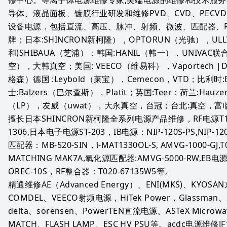
导体、液晶面板、镀膜行业研发和维修PVD、CVD、PECVD、M
设备电源，包括直流、高压、脉冲、射频、微波、匹配器、RPS
牌：日本:SHINCRON新柯隆），OPTORUN（光驰），UL
和)SHIBAUA（芝浦）；韩国:HANIL（韩一），UNIVAC联合
空），大韩真空；美国: VEECO（维易科），Vaportech |D
格森）德国 :Leybold（莱宝），Cemecon，VTD；比利时
士:Balzers（巴尔查斯），Platit；英国:Teer；荷兰:Ha
（LP），友威（uwat），大永真空，台冠；台北:真空，富临，
擅长日本SHINCRON新柯隆全系列电源产品维修，RF电源T161-67
1306,日本电子电源ST-203，IB电源：NIP-120S-PS,NIP-120S
匹配器：MB-520-SIN，i-MAT1330OL-S, AMVG-1000-GJ,T0
MATCHING MAK7A,氧化源匹配器:AMVG-5000-RW,EB
OREC-10S，RF整合器：T020-67135W5等。
精通维修AE（Advanced Energy）、ENI(MKS)、KYOSA
COMDEL、VEECO射频电源，HiTek Power，Glassman
delta、sorensen、PowerTEN直流电源。ASTeX Microwave
MATCH、FLASH LAMP、ESC HV PSU等。acdc电源维修JF10