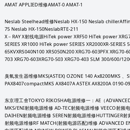
AMAT APPLIED维修AMAT-0 AMAT-1
Neslab Steelhead维修Neslab HX-150 Neslab chillerAffin
75 Neslab HX-150NeslabRTE-211
X－RAY X射线电源HiTek power XRF50 HiTek power XRG70
SERIES XR1000 HiTek power SERIES XR2000XR-SERIES 
65KVXRS040N100 XRS050N200 XRG70-603PFX XRG70-6
703 XRG70-603XRG70-503 XRG70-403 SLM 300/600/12
臭氧发生器维修MKS(ASTEX) OZONE 140 Ax8200MKS 、SE
PAX8407compactMKS AX8407A ASTEX AX8200A 0190-09
东京理工舍TOKYO RIKOSHA电源维修一：AE（ADVANCED
MKS/ENI射频电源维修 AD-TEC射频电源维修 VEECO射
DAIHEN射频电源维修 SEREN射频电源维修HUTTINGER
射频电源维修RF MATCH(射频电源匹配)维修 ADVANCED 