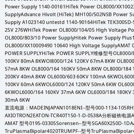
Power Supply 1140-00161HiTek Power OL8000/XX10023
SupplyAdvance Hivolt (HiTek) MH100/502NSB Power S
Supply A1023140 untestd 1140-90164HiTek TEK300SD
25V 276WHiTek Power OL8000/104/05 High Voltage Po
OL8000/803/10 Power SupplyHitek Power Supply Plus
OL8000/XX10009490 10640 High Voltage SupplyAMAT 009
POWER SUPPLYHiTek POWER SUPPLY维修型号OL8000/803
100KV 80mA 8KWOl8000/124 120KV 67mA 8KW OL8000/
57mA 8KW OL8000/164 160KV 50mA 8KW OL8000/184 
200KV 40mA 8KW OL6000/603 60KV 100mA 6KWOL6000
100KV 60mA 6KWOL6000/124 120KV 50mA 6KW OL6000
6KWOL6000/164 160KV 37mA 6KW OL6000/184 180KV 
30mA 6KW
直流电源：MADEINJAPAN1018ENI--型号000-1134-105RH
AXIOTRON2EATON-TCR40T150-1-D-0538A分析磁铁电源AR
AMAT 型号0195-03305Sorensen--型号SGA60X250D-1D
TruPlasmaBipolar4020TRUMPF--型号TruPlasmaBipolar