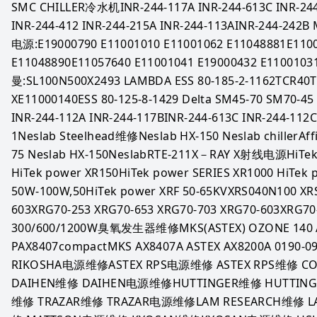
SMC CHILLER冷水机INR-244-117A INR-244-613C INR-244-
INR-244-412 INR-244-215A INR-244-113AINR-244-2
电源:E19000790 E11001010 E11001062 E11048881E1100
E11048890E11057640 E11001041 E19000432 E110010
曼:SL100N500X2493 LAMBDA ESS 80-185-2-1162TCR40T
XE11000140ESS 80-125-8-1429 Delta SM45-70 SM70-4
INR-244-112A INR-244-117BINR-244-613C INR-244-1
1Neslab Steelhead维修Neslab HX-150 Neslab chillerAffi
75 Neslab HX-150NeslabRTE-211X－RAY X射线电源HiTek 
HiTek power XR150HiTek power SERIES XR1000 HiTek p
50W-100W,50HiTek power XRF 50-65KVXRS040N100 XR
603XRG70-253 XRG70-653 XRG70-703 XRG70-603XRG70-
300/600/1200W臭氧发生器维修MKS(ASTEX) OZONE 140 A
PAX8407compactMKS AX8407A ASTEX AX8200A 0190
RIKOSHA电源维修ASTEX RPS电源维修 ASTEX RPS维修 
DAIHEN维修 DAIHEN电源维修HUTTINGER维修 HUTTIN
维修 TRAZAR维修 TRAZAR电源维修LAM RESEARCH维修 