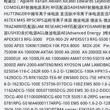
检漏仪：Agilent Varian Adixen Alcatel Edwards Leybold 
COMDELRF射频电源系列 RF匹配器DAIHENRF射频电源系
HUTTINGER中频等离子体电源 直流脉冲等离子体电源直
ASTEX MKS RPSCRPS远程等离子体源 微波电源 微波头 微
TRAZARRF匹配器LAM RESEARCHRF匹配器KYOSANRF
器USHIO汞灯电源AGL微波电源AE(Advanced Energy  )维修型
APEX3013 RFG-3000    PDX-900-2V APEX5513 RFG-5500
5000 APEX 10KW/13MDX-10K PDX-8000   MDX-20K   Pinn
7500W AX-10000W-AKTAX-3000 AX-2000  AX-2000III AX
2000EUⅡ  AX-1000LFⅡ AX-1000AMⅡ AMAT 0190-55019 AX-
3000II AMV-2000-AMTENI/MKS KYOSON LAM LAMDBADC
025054-116-C-262R 600-1.6-2-D-1286DCG-100A HPK15-
1429DCG-75 RFK150ZD-TE6-RF EWS600 DCG-75E HPK1
8-D-1623DCG-100E 573736-017DCG-100Z EMS 600-1.6-2
1162ADCG-150E 005071005DCG-200 EMS 30-33-2-DDC
7DCG-400 E11000090DCG-600 TCR 550S1.8-2RPG series
0781RPG-50 MA4000117ARPG-100 EMS 600-1.6-2-D-128
260A 100-150-8-D-1623OPTIMA series: ESKI150-40-1-D