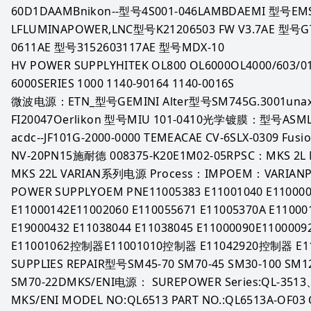
60D1DAAMBnikon--型号4S001-046LAMBDAEMI 型号EMS 5
LFLUMINAPOWER,LNC型号K21206503 FW V3.7AE 型号GT
0611AE 型号3152603117AE 型号MDX-10
HV POWER SUPPLYHITEK OL800 OL6000OL4000/603/01 0
6000SERIES 1000 1140-90164 1140-0016S
微波电源：ETN_型号GEMINI Alter型号SM745G.3001unax
FI20047Oerlikon 型号MIU 101-0410光学镀膜：型号ASM
acdc--JF101G-2000-0000 TEMEACAE CV-6SLX-0309 Fu
NV-20PN15施耐德 008375-K20E1M02-05RPSC：MKS 2L MK
MKS 22L VARIAN系列电源 Process：IMPOEM：VARIANPro
POWER SUPPLYOEM PNE11005383 E11001040 E1100002
E11000142E11002060 E110055671 E11005370A E110001
E19000432 E11038044 E11038045 E11000090E110000
E11001062控制器E11001010控制器 E11042920控制器 E1
SUPPLIES REPAIR型号SM45-70 SM70-45 SM30-100 SM1
SM70-22DMKS/ENI电源： SUREPOWER Series:QL-3513
MKS/ENI MODEL NO:QL6513 PART NO.:QL6513A-OF