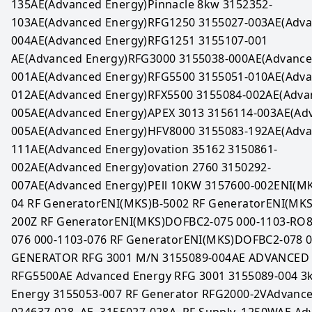
135AE(Advanced Energy)Pinnacle 8kw 3152352-
103AE(Advanced Energy)RFG1250 3155027-003AE(Adva
004AE(Advanced Energy)RFG1251 3155107-001
AE(Advanced Energy)RFG3000 3155038-000AE(Advance
001AE(Advanced Energy)RFG5500 3155051-010AE(Adva
012AE(Advanced Energy)RFX5500 3155084-002AE(Adva
005AE(Advanced Energy)APEX 3013 3156114-003AE(Ad
005AE(Advanced Energy)HFV8000 3155083-192AE(Adva
111AE(Advanced Energy)ovation 35162 3150861-
002AE(Advanced Energy)ovation 2760 3150292-
007AE(Advanced Energy)PEll 10KW 3157600-002ENI(M
04 RF GeneratorENI(MKS)B-5002 RF GeneratorENI(MK
200Z RF GeneratorENI(MKS)DOFBC2-075 000-1103-RO
076 000-1103-076 RF GeneratorENI(MKS)DOFBC2-078 00
GENERATOR RFG 3001 M/N 3155089-004AE ADVANCED 
RFG5500AE Advanced Energy RFG 3001 3155089-004 3k
Energy 3155053-007 RF Generator RFG2000-2VAdvance
024637-028, AE, 3155027-028A, RF Supply, 1250WAE Ad