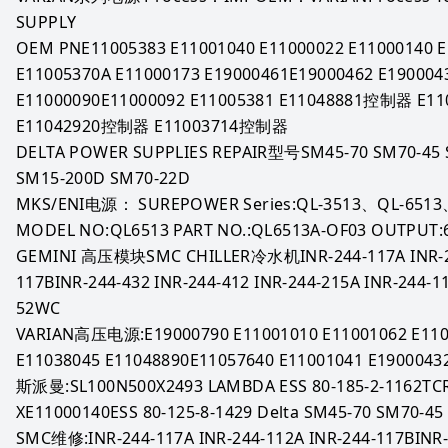
SUPPLY
OEM PNE11005383 E11001040 E11000022 E11000140 E
E11005370A E11000173 E19000461E19000462 E1900043
E11000090E11000092 E11005381 E11048881控制器 E
E11042920控制器 E11003714控制器
DELTA POWER SUPPLIES REPAIR型号SM45-70 SM70-45 
SM15-200D SM70-22D
MKS/ENI电源： SUREPOWER Series:QL-3513、QL-6513、
MODEL NO:QL6513 PART NO.:QL6513A-OF03 OUTPUT:
GEMINI 高压模块SMC CHILLER冷水机INR-244-117A INR-244
117BINR-244-432 INR-244-412 INR-244-215A INR-244-
52WC
VARIAN高压电源:E19000790 E11001010 E11001062 E1104
E11038045 E11048890E11057640 E11001041 E1900043
斯派曼:SL100N500X2493 LAMBDA ESS 80-185-2-1162TCR
XE11000140ESS 80-125-8-1429 Delta SM45-70 SM70-45
SMC维修:INR-244-117A INR-244-112A INR-244-117BINR-