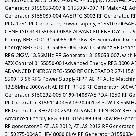
Generator 3155053-007 & 3155094-007 RF MatchAE Adv
Generator 3155089-004 AAE RFG 3002 RF Generator, RF
RFG-1251 RF Generator, Power supply, 3155107-005A
GENERATOR 3155089-008AE ADVANCED ENERGY RFG-550
Energy RFG 3001 3155089-005 3kw RF Generator Excel
Energy RFG 3001 3155089-004 3kw 13.56Mhz RF Genera
RFG-2K2V, 13.56MHz RF Generator, 3155053-007, with
AZX Control 3155050-001Advanced Energy RFG 3000 AE
ADVANCED ENERGY RFG-5500 RF GENERATOR 27-115617-
5500 13.56 RFG Power SupplyRFPP AE RF Auto Matchi
13.56Mhz 5000wattAE RFPP RF-5S RF Generator 500W,1
Generator 3150292-005 0190-14887AE PDX-1250 RF Gen
RF Generator 3156114-005A 0920-00128 3kW 13.56MHz
RF Generator RFG2000-2VAE ADVANCED ENERGY RFG-5
Advanced Energy RFG 3001 3155089-004 3kw RF Gener
RF generatorAE ATLAS-2012, ATLAS 2012 RF Generator, 
3150275-004AE HFV 8000 8kW RF Generator 3155083-1