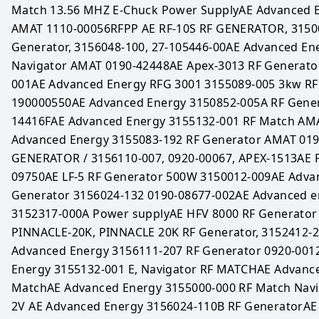
Match 13.56 MHZ E-Chuck Power SupplyAE Advanced E
AMAT 1110-00056RFPP AE RF-10S RF GENERATOR, 31500
Generator, 3156048-100, 27-105446-00AE Advanced En
Navigator AMAT 0190-42448AE Apex-3013 RF Generator
001AE Advanced Energy RFG 3001 3155089-005 3kw RF 
190000550AE Advanced Energy 3150852-005A RF Gene
14416FAE Advanced Energy 3155132-001 RF Match AMA
Advanced Energy 3155083-192 RF Generator AMAT 019
GENERATOR / 3156110-007, 0920-00067, APEX-1513AE 
09750AE LF-5 RF Generator 500W 3150012-009AE Advan
Generator 3156024-132 0190-08677-002AE Advanced e
3152317-000A Power supplyAE HFV 8000 RF Generator
PINNACLE-20K, PINNACLE 20K RF Generator, 3152412-2
Advanced Energy 3156111-207 RF Generator 0920-001
Energy 3155132-001 E, Navigator RF MATCHAE Advance
MatchAE Advanced Energy 3155000-000 RF Match Nav
2V AE Advanced Energy 3156024-110B RF GeneratorAE 