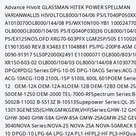
Advance Hivolt GLASSMAN HITEK POWER SPELLMAN 
VARIANWALLIS HIVOLTOL8000/104/06 PS/LT040P050XX0
A1010070OL8000/144/08 PS/WX10N100-YB1 100024770
OL8000OL8000/104/05 PS/EQ040P030J36 OL8000/104/0
PS/EX125NO5.OFD XRG70-603PFX LGM25P/505 E110020
E19013560 REV.B X3483 E11048881 PS/PG-200P8-ASM G
0090-91917 SL50P2000X2491 E11000071 OL8000/803/10
XR150-603-02 OL8000/104/03 OL8000/144/08 A1030770
DPG(RPDG) Series:DPG-10-05 DPG-10ACG Series:ACG-3
ACG-10ACG-1OB 2100L-15P 5100L 600L 601POEM Seri
12   OEM-12A OEM-12A-XLOEM-12B OEM-12B3 OEM-25
50OEM-1250 OEM-2000 TEL-7000-RFSpectrum Series:B-
5002B-11002 B-5513Z B-10513Supepower Series:QL-35
13013GENESIS(GHW,GMW,GEW,VHF)Series:GHW-12 G
GHW-3040 GHW-58A GHW-85A GMW-25AGMW-25Z GEW
3040NOVA Series:NOVA-25 NOVA-25A NOVA-50ARACK 
10 DPGD-10 LPG-6A LPG-12A PL1-HFPL2-HF PL3-HFQua