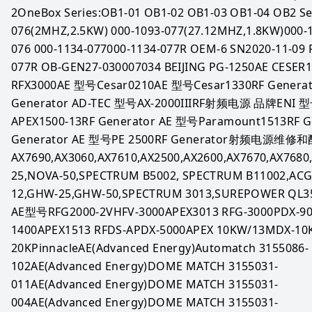
2OneBox Series:OB1-01 OB1-02 OB1-03 OB1-04 OB2 Ser
076(2MHZ,2.5KW) 000-1093-077(27.12MHZ,1.8KW)000-
076 000-1134-077000-1134-077R OEM-6 SN2020-11-09 
077R OB-GEN27-030007034 BEIJING PG-1250AE CESER
RFX3000AE 型号Cesar0210AE 型号Cesar1330RF Generato
Generator AD-TEC 型号AX-2000IIIRF射频电源 品牌ENI 型
APEX1500-13RF Generator AE 型号Paramount1513RF G
Generator AE 型号PE 2500RF Generator射频
AX7690,AX3060,AX7610,AX2500,AX2600,AX7670,AX768
25,NOVA-50,SPECTRUM B5002, SPECTRUM B11002,ACG
12,GHW-25,GHW-50,SPECTRUM 3013,SUREPOWER QL3
AE型号RFG2000-2VHFV-3000APEX3013 RFG-3000PDX-90
1400APEX1513 RFDS-APDX-5000APEX 10KW/13MDX-10
20KPinnacleAE(Advanced Energy)Automatch 3155086-
102AE(Advanced Energy)DOME MATCH 3155031-
011AE(Advanced Energy)DOME MATCH 3155031-
004AE(Advanced Energy)DOME MATCH 3155031-