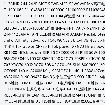
113AINR-244-242B MCE-52WB MCE-52WCVARIAN高压电源
E11001062 E11048881E11000090 E11000092 E11038045
E19000432 E11001031E11001040斯派曼:SL100N500X2493
1162TCR40T125 XE11000140 LAMBDA EMI XE11000140ES
SM70-45 SM30-100SMC维修:INR-244-117A INR-244-112A 
244-112CAMAT APPLIED维修AMAT-0 AMAT-1Neslab Stee
chillerAffinity. Edwards TC40/80Neslab CFT-75 Nesl
电源HiTek power XRF50 HiTek power XRG70 HiTek powe
XR1000 HiTek power SERIES XR2000XR-SERIES 50W-100
65KVXRS040N100 XRS050N200 XRG70-603PFX XRG70-6
703 XRG70-603XRG70-503 XRG70-403 SLM 300/600
OZONE 140 Ax8200MKS 、SEMOZON 140 H PAX8407com
AX8200A 0190-09437 RevB东京理工舍TOKYO RIKOSH
RPS维修 COMDEL维修COMDEL电源维修 DAIHEN维修 DA
HUTTINGER电源维修 AD-TEC维修AD-TEC电源维修 TRAZ
RESEARCH维修 LAM RESEARCH电源维修MATTSON维修
KYOSAN电源维修 USHIO维修 USHIO电源维修AGL微波电源