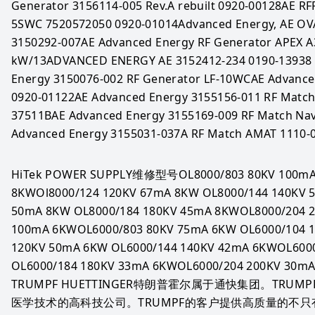
Generator 3156114-005 Rev.A rebuilt 0920-00128AE R
5SWC 7520572050 0920-01014Advanced Energy, AE OVA
3150292-007AE Advanced Energy RF Generator APEX 
kW/13ADVANCED ENERGY AE 3152412-234 0190-13938
Energy 3150076-002 RF Generator LF-10WCAE Advanced
0920-01122AE Advanced Energy 3155156-011 RF Match
37511BAE Advanced Energy 3155169-009 RF Match Nav
Advanced Energy 3155031-037A RF Match AMAT 1110-
HiTek POWER SUPPLY维修型号OL8000/803 80KV 100mA 
8KWOl8000/124 120KV 67mA 8KW OL8000/144 140KV 5
50mA 8KW OL8000/184 180KV 45mA 8KWOL8000/204 2
100mA 6KWOL6000/803 80KV 75mA 6KW OL6000/104 1
120KV 50mA 6KW OL6000/144 140KV 42mA 6KWOL6000
OL6000/184 180KV 33mA 6KWOL6000/204 200KV 30m
TRUMPF HUETTINGER特朗普霍尔属于通快集团。TR
医学技术的高科技公司。TRUMPF的客户提供高质量的不只