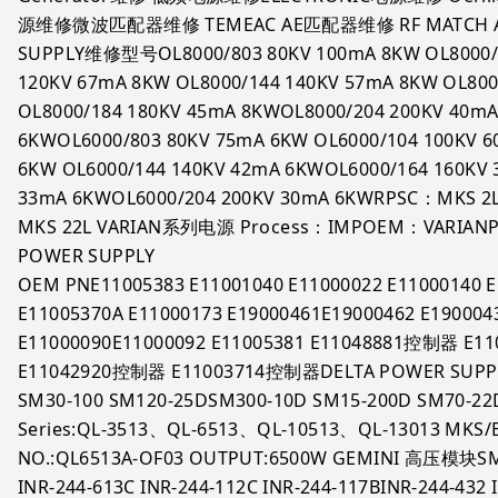
源维修微波匹配器维修 TEMEAC AE匹配器维修 RF MATCH A
SUPPLY维修型号OL8000/803 80KV 100mA 8KW OL8000/1
120KV 67mA 8KW OL8000/144 140KV 57mA 8KW OL800
OL8000/184 180KV 45mA 8KWOL8000/204 200KV 40mA
6KWOL6000/803 80KV 75mA 6KW OL6000/104 100KV 6
6KW OL6000/144 140KV 42mA 6KWOL6000/164 160KV 
33mA 6KWOL6000/204 200KV 30mA 6KWRPSC：MKS 2L M
MKS 22L VARIAN系列电源 Process：IMPOEM：VARIANPro
POWER SUPPLY
OEM PNE11005383 E11001040 E11000022 E11000140 E
E11005370A E11000173 E19000461E19000462 E1900043
E11000090E11000092 E11005381 E11048881控制器 E
E11042920控制器 E11003714控制器DELTA POWER SUPPLI
SM30-100 SM120-25DSM300-10D SM15-200D SM70-
Series:QL-3513、QL-6513、QL-10513、QL-13013 MKS/E
NO.:QL6513A-OF03 OUTPUT:6500W GEMINI 高压模块SM
INR-244-613C INR-244-112C INR-244-117BINR-244-432 