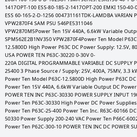
1417OPT-100 ESS-80-185-2-1417OPT-200 EMKI 150-40-
ESS 60-165-2-D-1256 004731161TDK-LAMDBA VARIAN
VPW2870F4 SAM PSU 546PE5311046 
VPW2870M5Power Ten 15V 440A, 6.6kW Variable Outpu
SPM562E2B1NV350 VPW2870F4Power Ten Model P63C
12.5800D High Power P63C DC Power Supply: 12.5V, 80
USA POWER TEN P63C-30220 0-30V 0-
220A DIGITAL PROGRAMMABLE VARIABLE DC SUPPLY P
25400 3 Phase Source / Supply: 25V, 400A, 75MV, 3.3 k
Power Ten Model P63C-12.5800D High Power P63C DC P
Power Ten 15V 440A, 6.6kW Variable Output DC Power 
POWER TEN INC P63C-30330 POWER SUPPLY INPUT 190-
Power Ten P63C-30330 High Power DC Power Supplies 
Power Ten P63C-25-400 Power Ten Inc. R63C-60166 DC
50330 Power Supply 200-240 VAC Power Ten P66C-60027
Power Ten P62C-300-10 POWER TEN INC DC POWER S