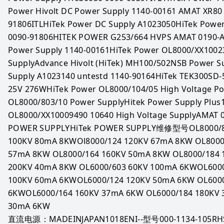
Power Hivolt DC Power Supply 1140-00161 AMAT XR80 
91806ITLHiTek Power DC Supply A1023050HiTek Power
0090-91806HITEK POWER G253/664 HVPS AMAT 0190-A3
Power Supply 1140-00161HiTek Power OL8000/XX10023
SupplyAdvance Hivolt (HiTek) MH100/502NSB Power S
Supply A1023140 untestd 1140-90164HiTek TEK300SD
25V 276WHiTek Power OL8000/104/05 High Voltage Po
OL8000/803/10 Power SupplyHitek Power Supply Plus
OL8000/XX10009490 10640 High Voltage SupplyAMAT 009
POWER SUPPLYHiTek POWER SUPPLY维修型号OL8000/803
100KV 80mA 8KWOl8000/124 120KV 67mA 8KW OL8000/
57mA 8KW OL8000/164 160KV 50mA 8KW OL8000/184 
200KV 40mA 8KW OL6000/603 60KV 100mA 6KWOL6000
100KV 60mA 6KWOL6000/124 120KV 50mA 6KW OL6000
6KWOL6000/164 160KV 37mA 6KW OL6000/184 180KV 
30mA 6KW
直流电源：MADEINJAPAN1018ENI--型号000-1134-105RH