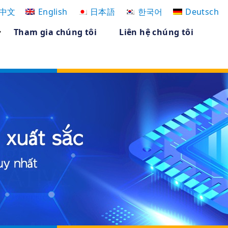
中文
English
日本語
한국어
Deutsch
Tham gia chúng tôi
Liên hệ chúng tôi