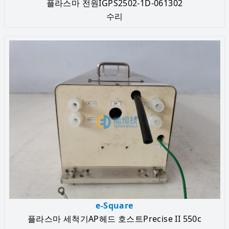
플라스마 전원IGPS2502-1D-061302
수리
e-Square
플라스마 세척기AP헤드 호스트Precise II 550c