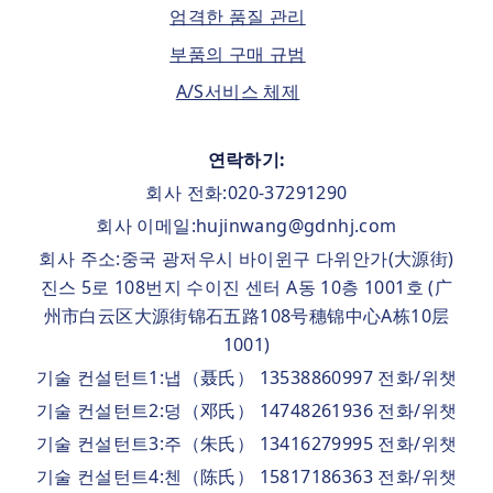
엄격한 품질 관리
부품의 구매 규범
A/S서비스 체제
연락하기:
회사 전화:020-37291290
회사 이메일:hujinwang@gdnhj.com
회사 주소:중국 광저우시 바이윈구 다위안가(大源街)
진스 5로 108번지 수이진 센터 A동 10층 1001호 (广
州市白云区大源街锦石五路108号穗锦中心A栋10层
1001)
기술 컨설턴트1:냅（聂氏） 13538860997 전화/위챗
기술 컨설턴트2:덩（邓氏） 14748261936 전화/위챗
기술 컨설턴트3:주（朱氏） 13416279995 전화/위챗
기술 컨설턴트4:첸（陈氏） 15817186363 전화/위챗