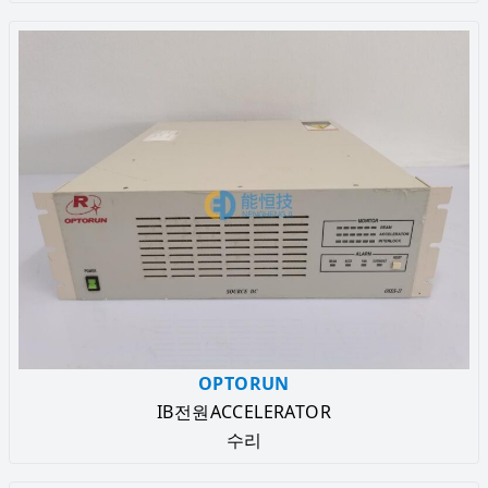
OPTORUN
IB전원ACCELERATOR
수리