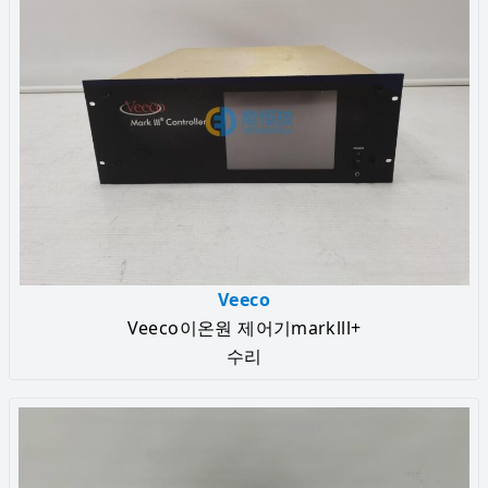
Veeco
Veeco이온원 제어기marklll+
수리