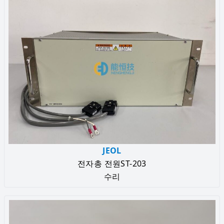
JEOL
전자총 전원ST-203
수리