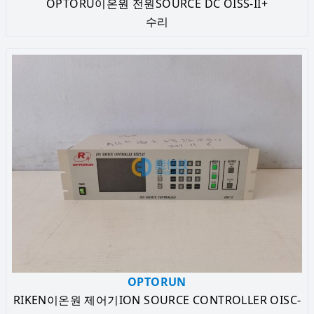
OPTORU이온원 전원SOURCE DC OISS-II+
수리
OPTORUN
RIKEN이온원 제어기ION SOURCE CONTROLLER OISC-