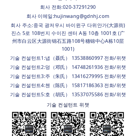
회사 전화:020-37291290
회사 이메일:hujinwang@gdnhj.com
회사 주소:중국 광저우시 바이윈구 다위안가(大源街)
진스 5로 108번지 수이진 센터 A동 10층 1001호 (广
州市白云区大源街锦石五路108号穗锦中心A栋10层
1001)
기술 컨설턴트1:냅（聂氏） 13538860997 전화/위챗
기술 컨설턴트2:덩（邓氏） 14748261936 전화/위챗
기술 컨설턴트3:주（朱氏） 13416279995 전화/위챗
기술 컨설턴트4:첸（陈氏） 15817186363 전화/위챗
기술 컨설턴트5:호（胡氏） 13537075586 전화/위챗
기술 컨설턴트 위챗