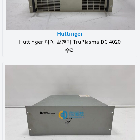
Huttinger
Hüttinger 타겟 발전기 TruPlasma DC 4020
수리