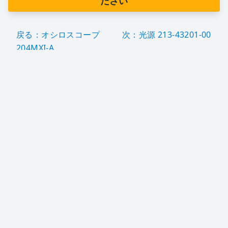
ださい
戻る：オシロスコープ
次：光源 213-43201-00
204MXI-A
企業情報
会社概要
会社理念
荷重試験用設備