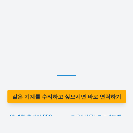
같은 기계를 수리하고 싶으시면 바로 연락하기
위:광학 측정기 PRO
다음:HACH 분광광도계
Wafer 2형
모델: DR2800