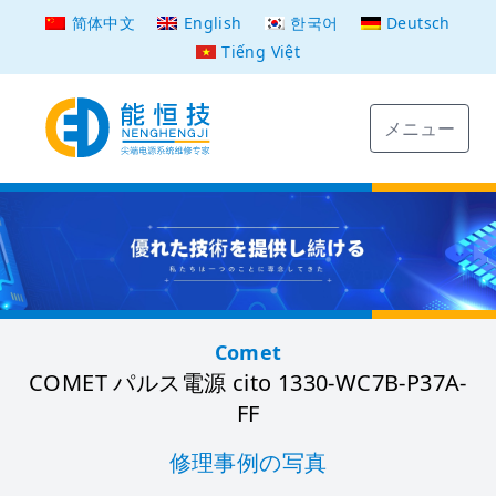
简体中文
English
한국어
Deutsch
Tiếng Việt
メニュー
Comet
COMET パルス電源 cito 1330-WC7B-P37A-
FF
修理事例の写真