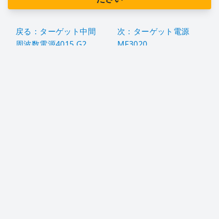
戻る：ターゲット中間
次：ターゲット電源
周波数電源4015 G2
MF3020
企業情報
会社概要
会社理念
荷重試験用設備