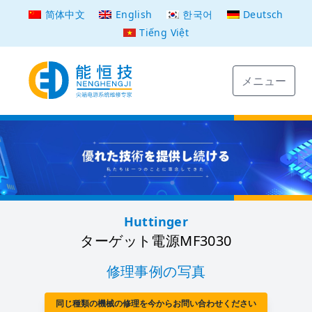
简体中文
English
한국어
Deutsch
Tiếng Việt
メニュー
Huttinger
ターゲット電源MF3030
修理事例の写真
同じ種類の機械の修理を今からお問い合わせください