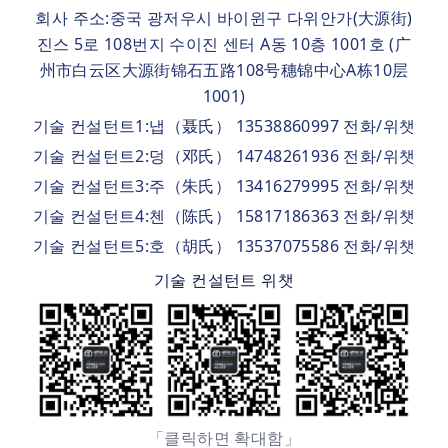
회사 주소:중국 광저우시 바이윈구 다위안가(大源街)
진스 5로 108번지 수이진 센터 A동 10층 1001호 (广
州市白云区大源街锦石五路108号穗锦中心A栋10层
1001)
기술 컨설턴트1:냅（聂氏） 13538860997 전화/위챗
기술 컨설턴트2:덩（邓氏） 14748261936 전화/위챗
기술 컨설턴트3:주（朱氏） 13416279995 전화/위챗
기술 컨설턴트4:첸（陈氏） 15817186363 전화/위챗
기술 컨설턴트5:호（胡氏） 13537075586 전화/위챗
기술 컨설턴트 위챗
「클릭하면 확대함」