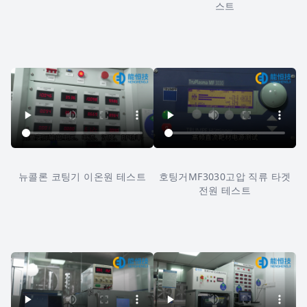
스트
뉴콜론 코팅기 이온원 테스트
호팅거MF3030고압 직류 타겟
전원 테스트