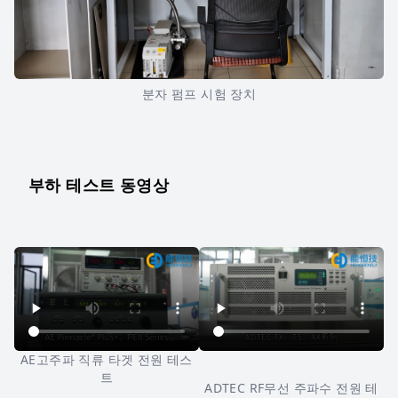
분자 펌프 시험 장치
부하 테스트 동영상
AE고주파 직류 타겟 전원 테스
트
ADTEC RF무선 주파수 전원 테