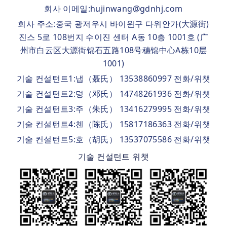
회사 이메일:hujinwang@gdnhj.com
회사 주소:중국 광저우시 바이윈구 다위안가(大源街)
진스 5로 108번지 수이진 센터 A동 10층 1001호 (广
州市白云区大源街锦石五路108号穗锦中心A栋10层
1001)
기술 컨설턴트1:냅（聂氏） 13538860997 전화/위챗
기술 컨설턴트2:덩（邓氏） 14748261936 전화/위챗
기술 컨설턴트3:주（朱氏） 13416279995 전화/위챗
기술 컨설턴트4:첸（陈氏） 15817186363 전화/위챗
기술 컨설턴트5:호（胡氏） 13537075586 전화/위챗
기술 컨설턴트 위챗