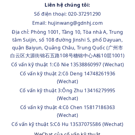
Liên hệ chúng tôi:
Số điện thoại: 020-37291290
Email: hujinwang@gdnhj.com
Địa chỉ: Phòng 1001, Tầng 10, Tòa nhà A, Trung
tâm Suijin, số 108 đường Jinshi 5, phố Dayuan,
quận Baiyun, Quảng Châu, Trung Quốc (广州市
白云区大源街锦石五路108号穗锦中心A栋10层1001)
Cố vấn kỹ thuật 1:Cô Nie 13538860997 (Wechat)
Cố vấn kỹ thuật 2:Cô Deng 14748261936
(Wechat)
Cố vấn kỹ thuật 3:Ông Zhu 13416279995
(Wechat)
Cố vấn kỹ thuật 4:Cô Chen 15817186363
(Wechat)
Cố vấn kỹ thuật 5:Cô Hu 13537075586 (Wechat)
WeChat của cố vấn kỹ thuật