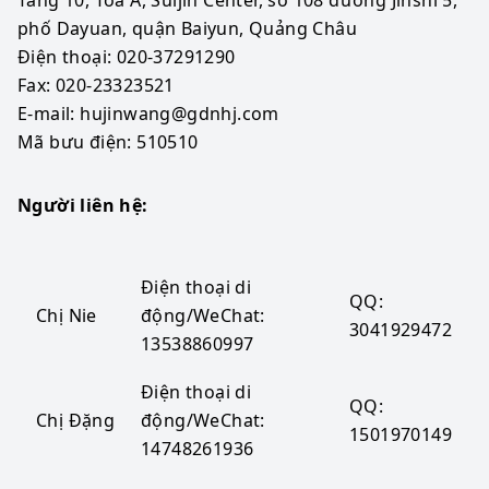
phố Dayuan, quận Baiyun, Quảng Châu
Điện thoại: 020-37291290
Fax: 020-23323521
E-mail: hujinwang@gdnhj.com 
Mã bưu điện: 510510 
Người liên hệ:
Điện thoại di
QQ:
Chị Nie
động/WeChat:
3041929472
13538860997
Điện thoại di
QQ:
Chị Đặng
động/WeChat:
1501970149
14748261936