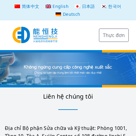
简体中文
English
日本語
한국어
Deutsch
Thực đơn
Liên hệ chúng tôi
Địa chỉ Bộ phận Sửa chữa và Kỹ thuật: Phòng 1001, 
Tầng 10, Tòa A, Suijin Center, số 108 đường Jinshi 5, 