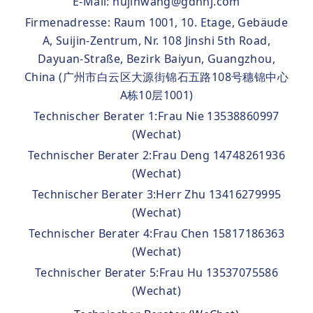
E-Mail: hujinwang@gdnhj.com
Firmenadresse: Raum 1001, 10. Etage, Gebäude
A, Suijin-Zentrum, Nr. 108 Jinshi 5th Road,
Dayuan-Straße, Bezirk Baiyun, Guangzhou,
China (广州市白云区大源街锦石五路108号穗锦中心
A栋10层1001)
Technischer Berater 1:Frau Nie 13538860997
(Wechat)
Technischer Berater 2:Frau Deng 14748261936
(Wechat)
Technischer Berater 3:Herr Zhu 13416279995
(Wechat)
Technischer Berater 4:Frau Chen 15817186363
(Wechat)
Technischer Berater 5:Frau Hu 13537075586
(Wechat)